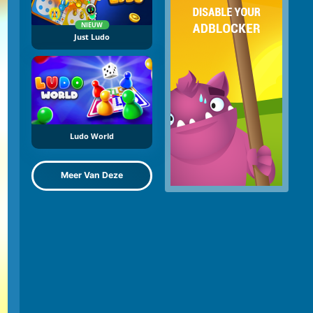
NIEUW
Just Ludo
Ludo World
Meer Van Deze