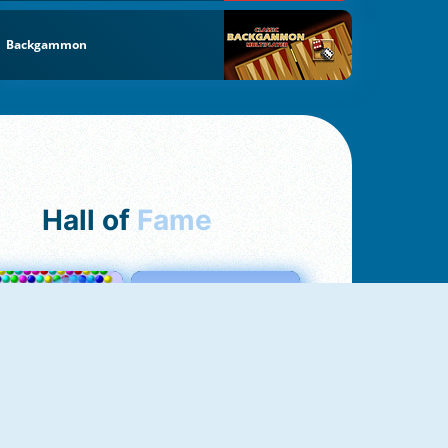
Backgammon
Hall of
Fame
Bubbles 3
Love Tester