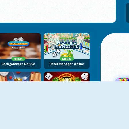
NIEUW
NIEUW
Backgammon Deluxe
Hotel Manager Online
Backgammon Go
Snakes And Ladders