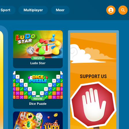
Sport
Multiplayer
Meer
NIEUW
Ludo Star
NIEUW
Dice Puzzle