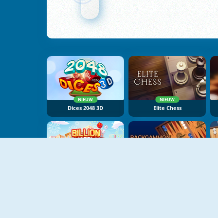
NIEUW
NIEUW
Dices 2048 3D
Elite Chess
NIEUW
Billion Marble
Backgammon Classic