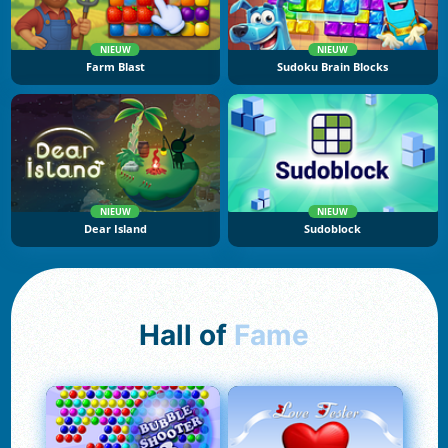
NIEUW
NIEUW
Farm Blast
Sudoku Brain Blocks
NIEUW
NIEUW
Dear Island
Sudoblock
Hall of
Fame