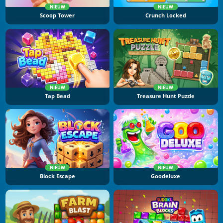
NIEUW
NIEUW
Scoop Tower
Crunch Locked
NIEUW
NIEUW
Tap Bead
Treasure Hunt Puzzle
NIEUW
NIEUW
Block Escape
Goodeluxe