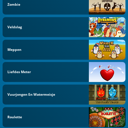
Zombie
Veldslag
Meppen
Liefdes Meter
Vuurjongen En Watermeisje
Roulette