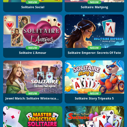
NIEUW
NIEUW
Solitaire Social
Solitaire Mahjong
NIEUW
NIEUW
Solitaire L'Amour
Solitaire Emperor: Secrets Of Fate
NIEUW
NIEUW
Jewel Match: Solitaire Winterscapes
Solitaire Story Tripeaks 5