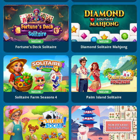
NIEUW
NIEUW
Fortune's Deck Solitaire
Diamond Solitaire Mahjong
NIEUW
NIEUW
Solitaire Farm Seasons 4
Palm Island Solitaire