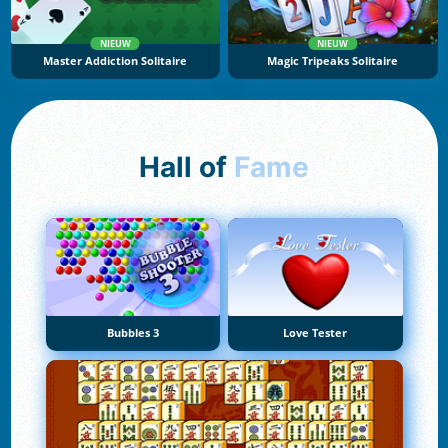
NIEUW
NIEUW
Master Addiction Solitaire
Magic Tripeaks Solitaire
Hall of
Fame
Bubbles 3
Love Tester