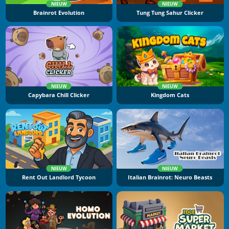
NIEUW
NIEUW
Brainrot Evolution
Tung Tung Sahur Clicker
NIEUW
NIEUW
Capybara Chill Clicker
Kingdom Cats
NIEUW
NIEUW
Rent Out Landlord Tycoon
Italian Brainrot: Neuro Beasts