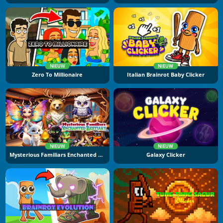
NIEUW
NIEUW
Zero To Millionaire
Italian Brainrot Baby Clicker
NIEUW
NIEUW
Mysterious Familiars Enchanted Bestiary
Galaxy Clicker