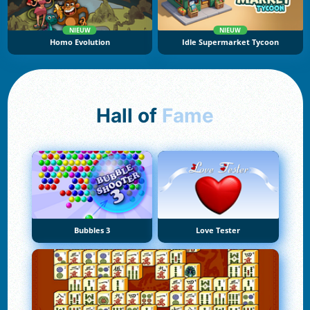
NIEUW
NIEUW
Homo Evolution
Idle Supermarket Tycoon
Hall of
Fame
Bubbles 3
Love Tester