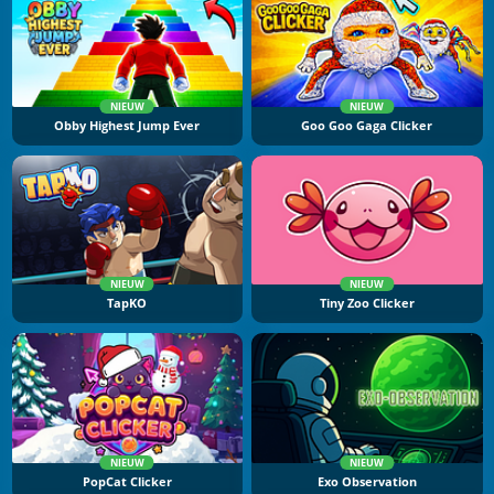
NIEUW
NIEUW
Obby Highest Jump Ever
Goo Goo Gaga Clicker
NIEUW
NIEUW
TapKO
Tiny Zoo Clicker
NIEUW
NIEUW
PopCat Clicker
Exo Observation