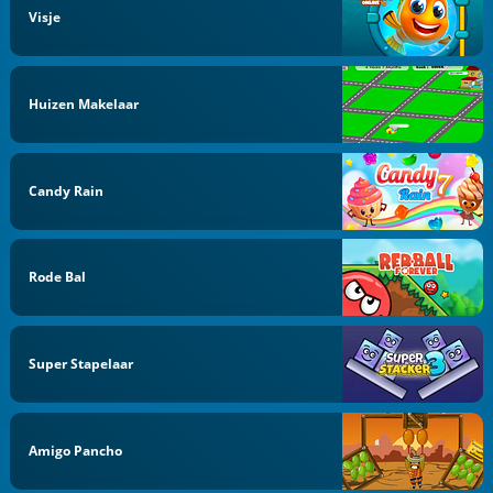
Visje
Huizen Makelaar
Candy Rain
Rode Bal
Super Stapelaar
Amigo Pancho