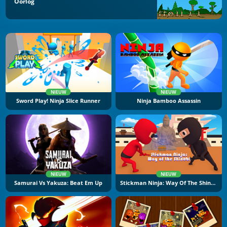
Oorlog
NIEUW
NIEUW
Sword Play! Ninja Slice Runner
Ninja Bamboo Assassin
NIEUW
NIEUW
Samurai Vs Yakuza: Beat Em Up
Stickman Ninja: Way Of The Shinobi