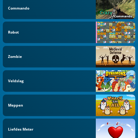
Commando
Robot
Zombie
Veldslag
Meppen
Liefdes Meter