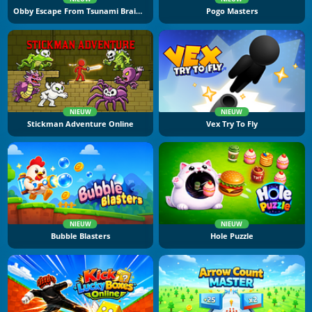
Obby Escape From Tsunami Brainrot
Pogo Masters
NIEUW
NIEUW
Stickman Adventure Online
Vex Try To Fly
NIEUW
NIEUW
Bubble Blasters
Hole Puzzle