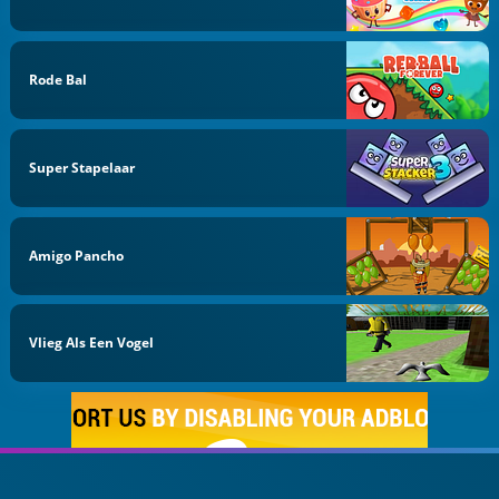
Rode Bal
Super Stapelaar
Amigo Pancho
Vlieg Als Een Vogel