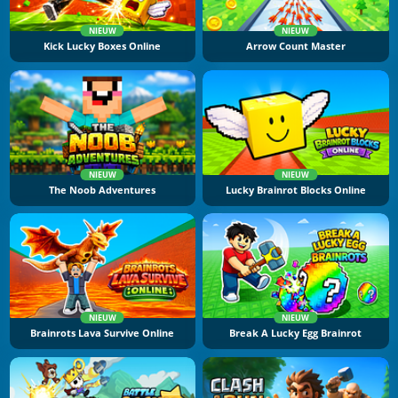
NIEUW
NIEUW
Kick Lucky Boxes Online
Arrow Count Master
NIEUW
NIEUW
The Noob Adventures
Lucky Brainrot Blocks Online
NIEUW
NIEUW
Brainrots Lava Survive Online
Break A Lucky Egg Brainrot