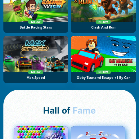
NIEUW
NIEUW
Battle Racing Stars
Clash And Run
NIEUW
NIEUW
Max Speed
Obby Tsunami Escape +1 By Car
Hall of
Fame