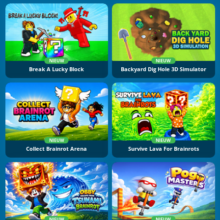
NIEUW
NIEUW
Break A Lucky Block
Backyard Dig Hole 3D Simulator
NIEUW
NIEUW
Collect Brainrot Arena
Survive Lava For Brainrots
NIEUW
NIEUW