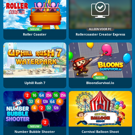
NIEUW
ALLEEN VOOR PC
Roller Coaster
Rollercoaster Creator Express
NIEUW
Uphill Rush 7
BloonsSurvival.io
NIEUW
Number Bubble Shooter
Carnival Balloon Shoot