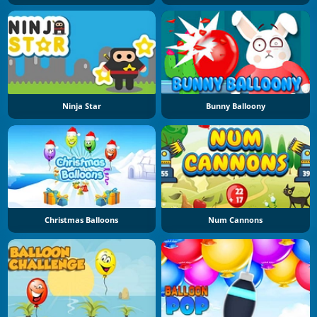
Ninja Star
Bunny Balloony
Christmas Balloons
Num Cannons