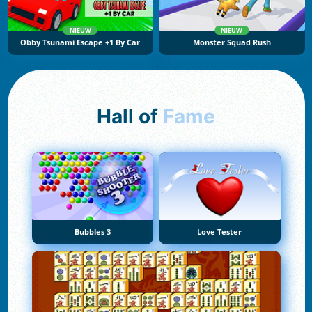
NIEUW
NIEUW
Obby Tsunami Escape +1 By Car
Monster Squad Rush
Hall of
Fame
Bubbles 3
Love Tester