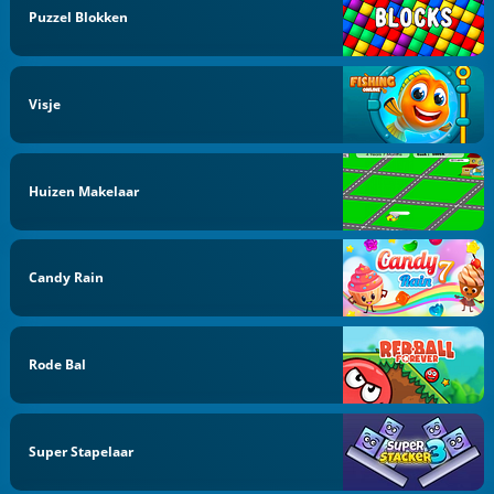
Puzzel Blokken
Visje
Huizen Makelaar
Candy Rain
Rode Bal
Super Stapelaar