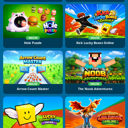
NIEUW
NIEUW
Hole Puzzle
Kick Lucky Boxes Online
NIEUW
NIEUW
Arrow Count Master
The Noob Adventures