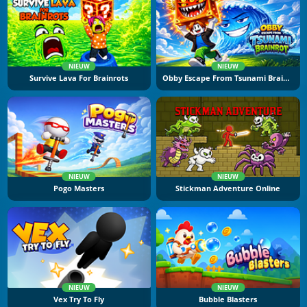
NIEUW
NIEUW
Survive Lava For Brainrots
Obby Escape From Tsunami Brainrot
NIEUW
NIEUW
Pogo Masters
Stickman Adventure Online
NIEUW
NIEUW
Vex Try To Fly
Bubble Blasters