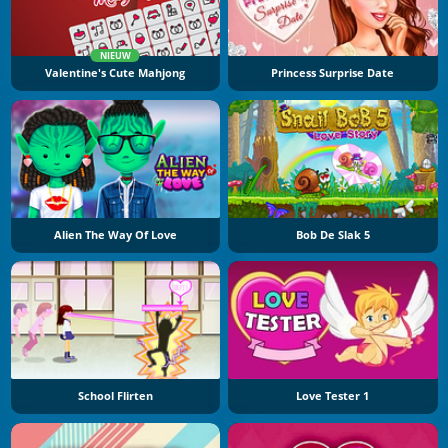
NIEUW
Valentine's Cute Mahjong
Princess Surprise Date
Alien The Way Of Love
Bob De Slak 5
School Flirten
Love Tester 1