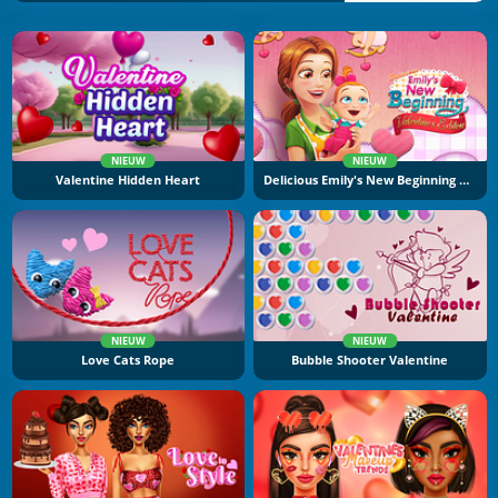
NIEUW
NIEUW
Valentine Hidden Heart
Delicious Emily's New Beginning Valentine's Edition
NIEUW
NIEUW
Love Cats Rope
Bubble Shooter Valentine