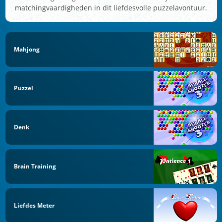
matchingvaardigheden in dit liefdesvolle puzzelavontuur.
Mahjong
Puzzel
Denk
Brain Training
Liefdes Meter