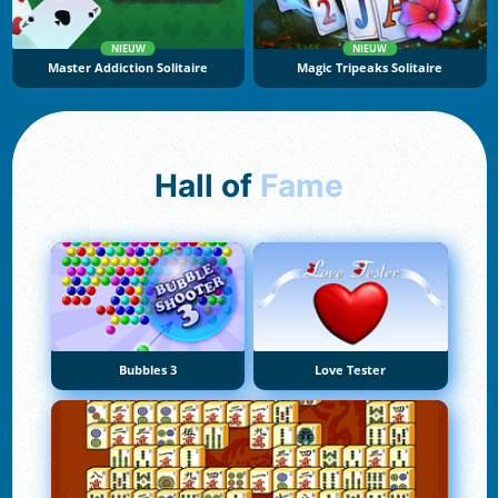
NIEUW
NIEUW
Master Addiction Solitaire
Magic Tripeaks Solitaire
Hall of
Fame
Bubbles 3
Love Tester