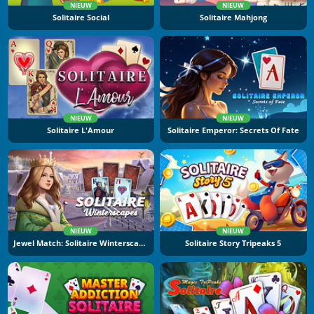
NIEUW
NIEUW
Solitaire Social
Solitaire Mahjong
NIEUW
NIEUW
Solitaire L'Amour
Solitaire Emperor: Secrets Of Fate
NIEUW
NIEUW
Jewel Match: Solitaire Winterscapes
Solitaire Story Tripeaks 5