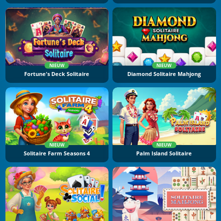
NIEUW
NIEUW
Fortune's Deck Solitaire
Diamond Solitaire Mahjong
NIEUW
NIEUW
Solitaire Farm Seasons 4
Palm Island Solitaire