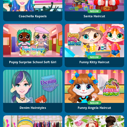
NIEUW
Coachella Kapsels
Santa Haircut
NIEUW
Popsy Surprise School Soft Girl
Funny Kitty Haircut
NIEUW
Denim Hairstyles
Funny Angela Haircut