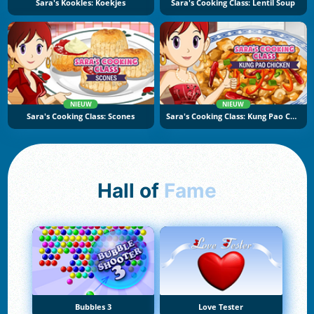
Sara's Kookles: Koekjes
Sara's Cooking Class: Lentil Soup
NIEUW
NIEUW
Sara's Cooking Class: Scones
Sara's Cooking Class: Kung Pao Chicken
Hall of
Fame
Bubbles 3
Love Tester