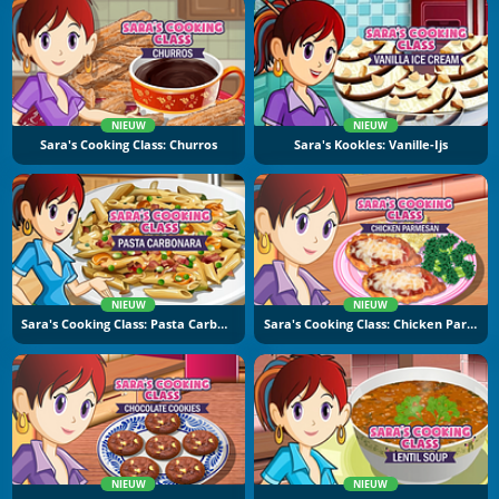
NIEUW
NIEUW
Sara's Cooking Class: Churros
Sara's Kookles: Vanille-Ijs
NIEUW
NIEUW
Sara's Cooking Class: Pasta Carbonara
Sara's Cooking Class: Chicken Parmesan
NIEUW
NIEUW