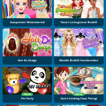
Assepoester Winkelwereld
Tiana's Lentegroene Bruiloft
Hair Do Design
Blondie Bruiloft Voorbereiden
NIEUW
NIEUW
Pet Party
Sara's Cooking Class: Pierogi