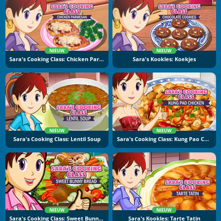
NIEUW
NIEUW
Sara's Cooking Class: Chicken Parmesan
Sara's Kookles: Koekjes
NIEUW
NIEUW
Sara's Cooking Class: Lentil Soup
Sara's Cooking Class: Kung Pao Chicken
NIEUW
NIEUW
Sara's Cooking Class: Sweet Bunny Bread
Sara's Kookles: Tarte Tatin