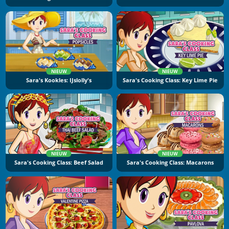
NIEUW
NIEUW
Sara's Kookles: IJslolly's
Sara's Cooking Class: Key Lime Pie
NIEUW
NIEUW
Sara's Cooking Class: Beef Salad
Sara's Cooking Class: Macarons