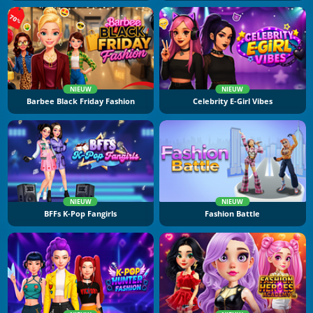
NIEUW
NIEUW
Barbee Black Friday Fashion
Celebrity E-Girl Vibes
NIEUW
NIEUW
BFFs K-Pop Fangirls
Fashion Battle