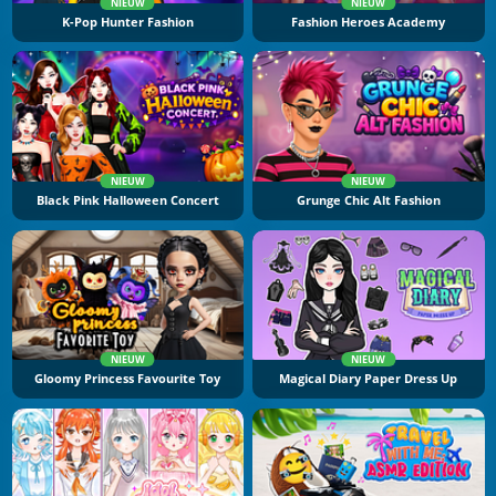
NIEUW
NIEUW
K-Pop Hunter Fashion
Fashion Heroes Academy
NIEUW
NIEUW
Black Pink Halloween Concert
Grunge Chic Alt Fashion
NIEUW
NIEUW
Gloomy Princess Favourite Toy
Magical Diary Paper Dress Up