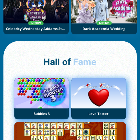
NIEUW
NIEUW
Celebrity Wednesday Addams Style
Dark Academia Wedding
Hall of
Fame
Bubbles 3
Love Tester