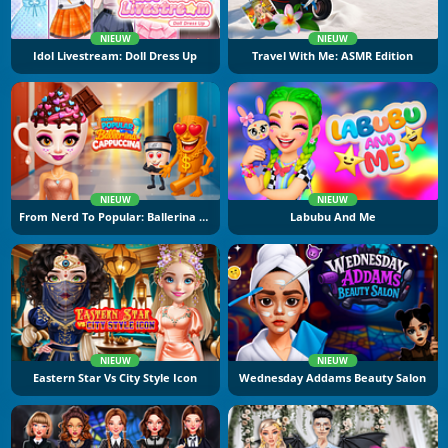
NIEUW
NIEUW
Idol Livestream: Doll Dress Up
Travel With Me: ASMR Edition
NIEUW
NIEUW
From Nerd To Popular: Ballerina Cuppuccina
Labubu And Me
NIEUW
NIEUW
Eastern Star Vs City Style Icon
Wednesday Addams Beauty Salon