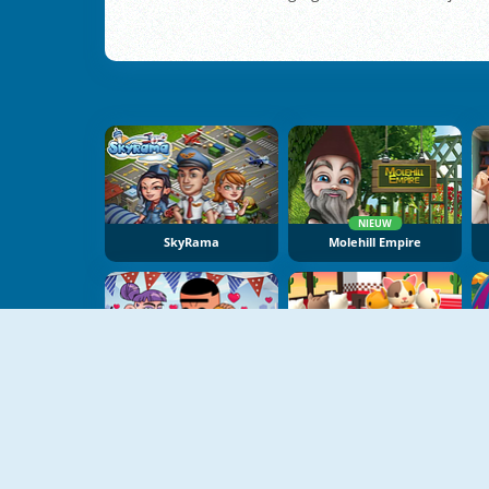
NIEUW
SkyRama
Molehill Empire
NIEUW
NIEUW
Trucktopolis Cooking Chaos
Cat Pancake Diner