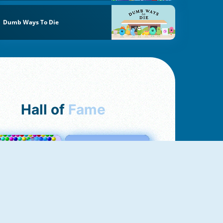
Dumb Ways To Die
Hall of
Fame
Bubbles 3
Love Tester