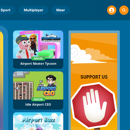
Sport
Multiplayer
Meer
NIEUW
Airport Master Tycoon
NIEUW
Idle Airport CEO