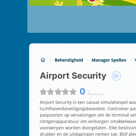
Behendigheid
Manager Spellen
Airport Security
0
0
Waardering:
Airport Security is een casual simulatiespel w
luchthavenbeveiligingsbeambte. Controleer pass
paspoorten op vervalsingen om de terminal ve
röntgenapparatuur om verborgen smokkelwaar o
voorwerpen worden doorgelaten. Elke beslissin
drukker en de uitdagingen nemen toe. Blijf ale