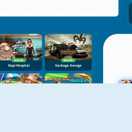
NIEUW
NIEUW
Kapi Hospital
Garbage Garage
NIEUW
NIEUW
Merge Lagoon
Build A Go-Kart