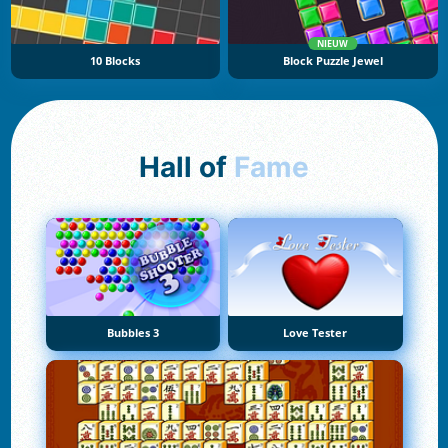
NIEUW
10 Blocks
Block Puzzle Jewel
Hall of
Fame
Bubbles 3
Love Tester