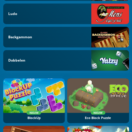
Ludo
Backgammon
Dobbelen
NIEUW
NIEUW
BlockUp
Eco Block Puzzle