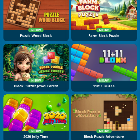
NIEUW
NIEUW
Puzzle Wood Block
Farm Block Puzzle
NIEUW
NIEUW
Block Puzzle: Jewel Forest
11x11 BLOXX
NIEUW
NIEUW
2020 Jelly Time
Block Puzzle Adventure