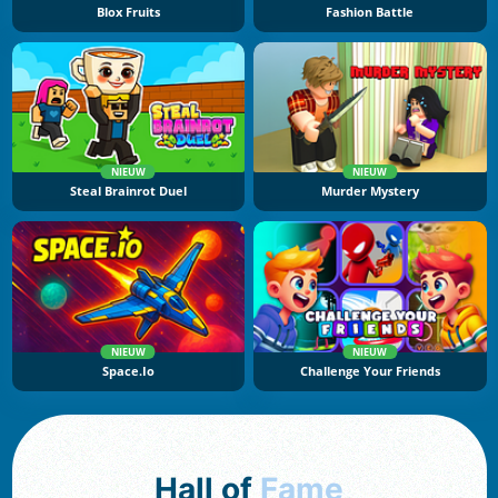
Blox Fruits
Fashion Battle
NIEUW
NIEUW
Steal Brainrot Duel
Murder Mystery
NIEUW
NIEUW
Space.io
Challenge Your Friends
Hall of
Fame