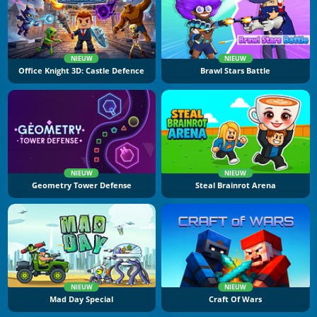
NIEUW
NIEUW
Office Knight 3D: Castle Defence
Brawl Stars Battle
NIEUW
NIEUW
Geometry Tower Defense
Steal Brainrot Arena
NIEUW
NIEUW
Mad Day Special
Craft Of Wars