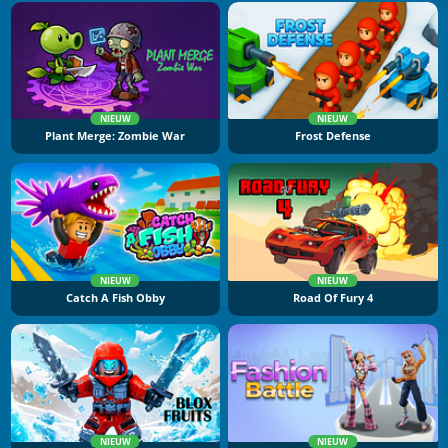
NIEUW
NIEUW
Plant Merge: Zombie War
Frost Defense
NIEUW
NIEUW
Catch A Fish Obby
Road Of Fury 4
NIEUW
NIEUW