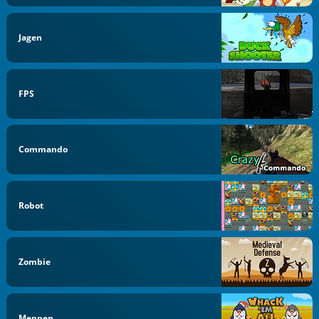
Jagen
FPS
Commando
Robot
Zombie
Meppen