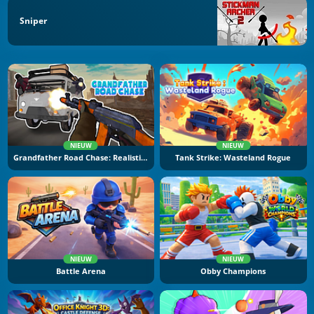
Sniper
NIEUW
NIEUW
Grandfather Road Chase: Realistic Shooter
Tank Strike: Wasteland Rogue
NIEUW
NIEUW
Battle Arena
Obby Champions