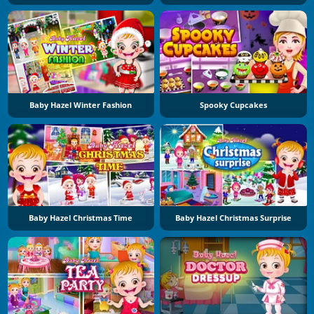
Baby Hazel Winter Fashion
Spooky Cupcakes
Baby Hazel Christmas Time
Baby Hazel Christmas Surprise