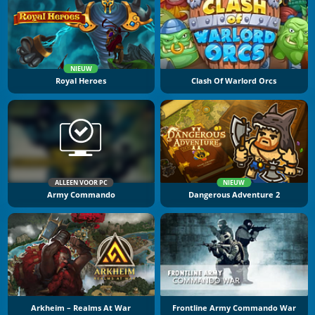
NIEUW
Royal Heroes
Clash Of Warlord Orcs
ALLEEN VOOR PC
NIEUW
Army Commando
Dangerous Adventure 2
Arkheim – Realms At War
Frontline Army Commando War