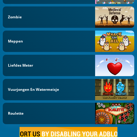
Zombie
Meppen
Liefdes Meter
Vuurjongen En Watermeisje
Roulette