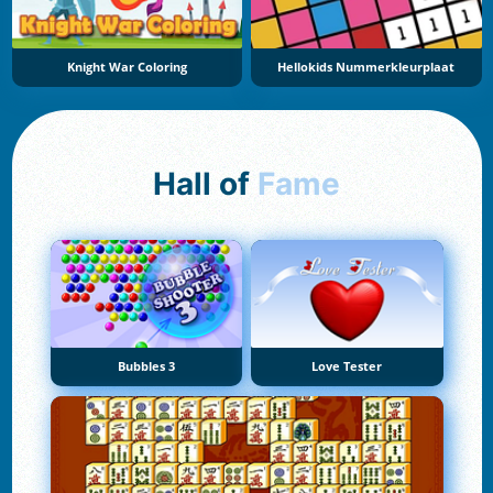
Knight War Coloring
Hellokids Nummerkleurplaat
Hall of
Fame
Bubbles 3
Love Tester