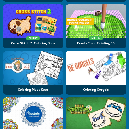
NIEUW
NIEUW
Cross Stitch 2: Coloring Book
Beads Color Painting 3D
Coloring Mees Kees
Coloring Gorgels