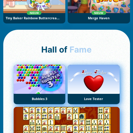
NIEUW
NIEUW
Tiny Baker Rainbow Buttercream Cake
Merge Haven
Hall of
Fame
Bubbles 3
Love Tester