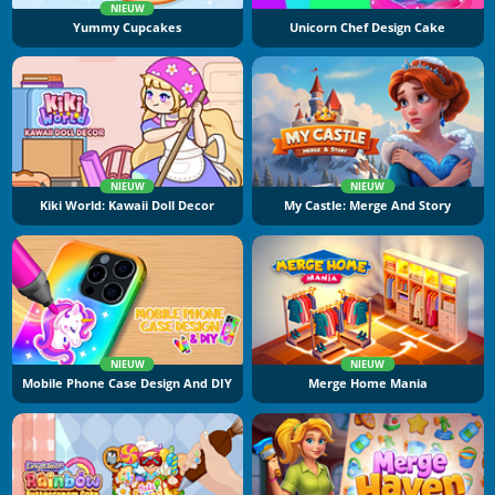
NIEUW
Yummy Cupcakes
Unicorn Chef Design Cake
NIEUW
NIEUW
Kiki World: Kawaii Doll Decor
My Castle: Merge And Story
NIEUW
NIEUW
Mobile Phone Case Design And DIY
Merge Home Mania