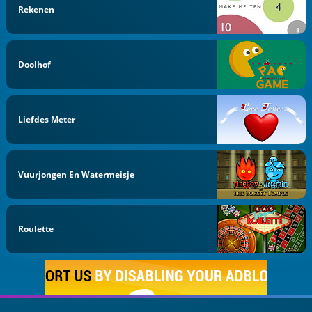
Rekenen
Doolhof
Liefdes Meter
Vuurjongen En Watermeisje
Roulette