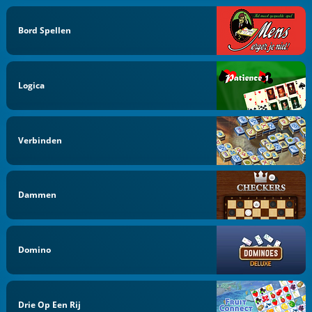
Bord Spellen
Logica
Verbinden
Dammen
Domino
Drie Op Een Rij