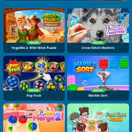
NIEUW
NIEUW
VegaMix 2: Wild West Puzzle
Cross Stitch Masters
NIEUW
NIEUW
Pop Fruit
Marble Sort