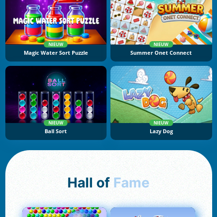
NIEUW
NIEUW
Magic Water Sort Puzzle
Summer Onet Connect
NIEUW
NIEUW
Ball Sort
Lazy Dog
Hall of
Fame