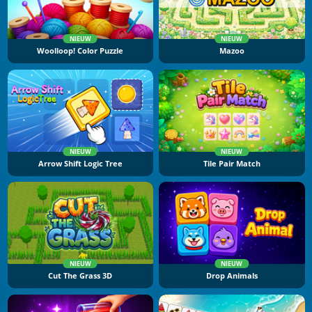
NIEUW
NIEUW
Woolloop! Color Puzzle
Mazoo
NIEUW
NIEUW
Arrow Shift Logic Tree
Tile Pair Match
NIEUW
NIEUW
Cut The Grass 3D
Drop Animals