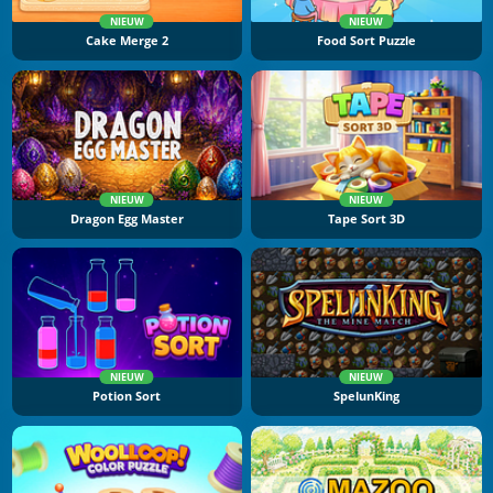
NIEUW
NIEUW
Cake Merge 2
Food Sort Puzzle
NIEUW
NIEUW
Dragon Egg Master
Tape Sort 3D
NIEUW
NIEUW
Potion Sort
SpelunKing