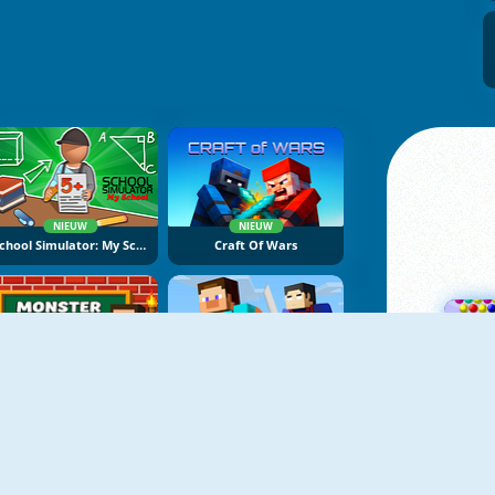
NIEUW
NIEUW
School Simulator: My School
Craft Of Wars
NIEUW
NIEUW
Monster School 3
Minecraft Battle Party