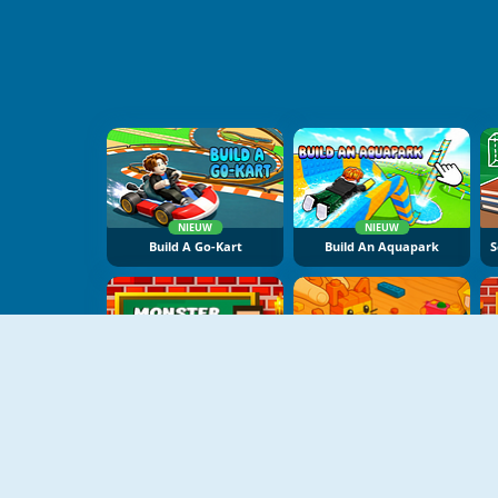
NIEUW
NIEUW
Build A Go-Kart
Build An Aquapark
NIEUW
NIEUW
Monster School 2
Construction Set 3D Builder