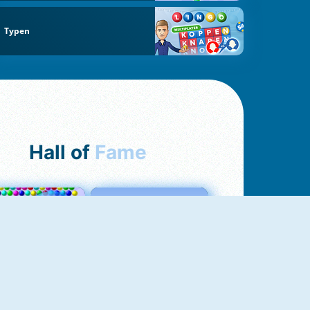
Typen
Hall of
Fame
Bubbles 3
Love Tester