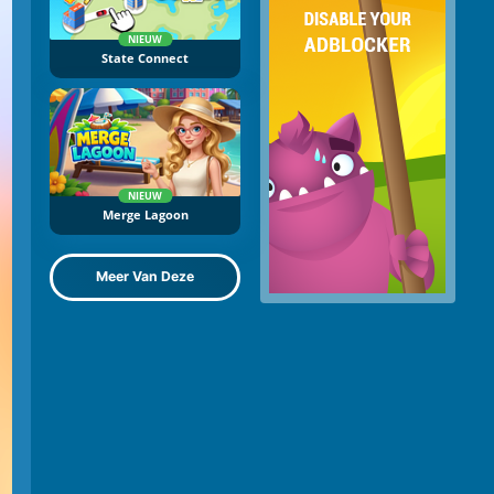
NIEUW
State Connect
NIEUW
Merge Lagoon
Meer Van Deze