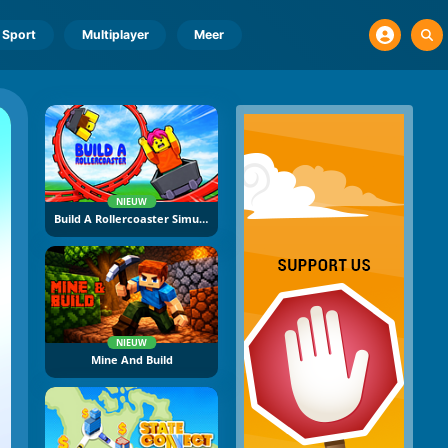
Sport
Multiplayer
Meer
NIEUW
Build A Rollercoaster Simulator
NIEUW
Mine And Build