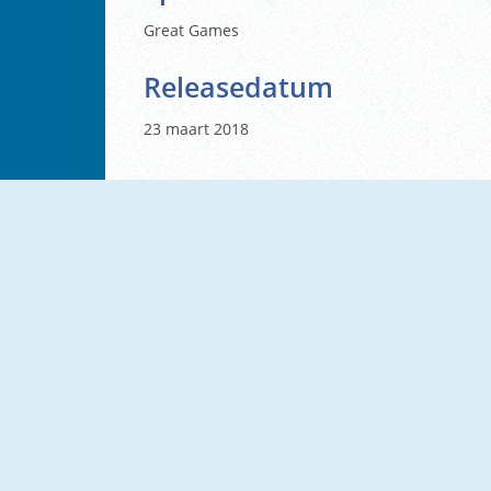
Great Games
Releasedatum
23 maart 2018
NIEUW
NIEUW
Obby Parkour Racing
Radical Rappelling
NIEUW
NIEUW