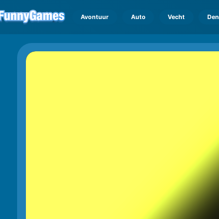
Avontuur
Auto
Vecht
Den