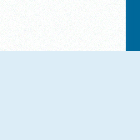
NIEUW
NIEUW
Om Nom Run
Math Obby
NIEUW
NIEUW