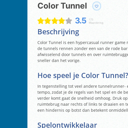
Color Tunnel
3.5
173
Waardering:
Beschrijving
Color Tunnel is een hypercasual runner game 
de tunnels rennen zonder een van de rode barri
afwisselend door tunnels en over ruimtebruggen
sneller dan het vorige.
Hoe speel je Color Tunnel
In tegenstelling tot veel andere tunnelrunner- e
tempo, zodat je de regels van het spel en de b
verder komt gaat de snelheid omhoog. Druk op d
ruimtebrug naar rechts of links te draaien en t
een hindernis op botst dan betekent onmiddell
Spelontwikkelaar