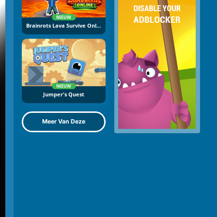
NIEUW
Brainrots Lava Survive Online
NIEUW
Jumper's Quest
Meer Van Deze