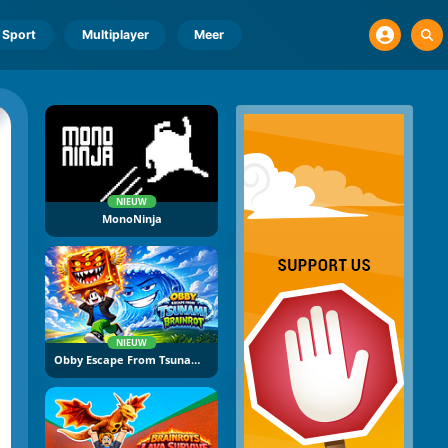
Sport
Multiplayer
Meer
NIEUW
MonoNinja
NIEUW
Obby Escape From Tsunami Brainrot