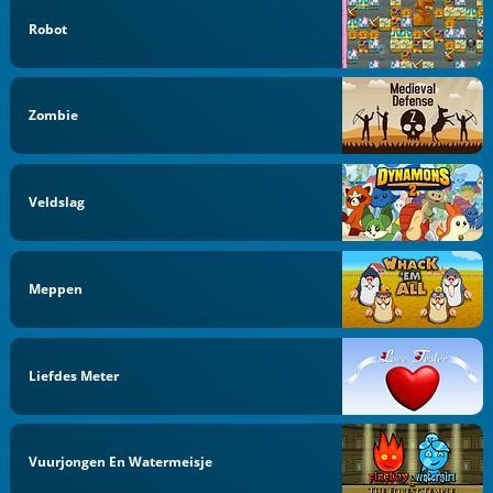
Robot
Zombie
Veldslag
Meppen
Liefdes Meter
Vuurjongen En Watermeisje