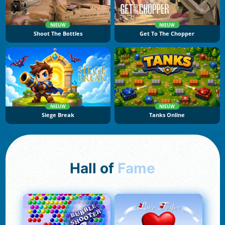
NIEUW
NIEUW
Shoot The Bottles
Get To The Chopper
NIEUW
NIEUW
Siege Break
Tanks Online
Hall of
Fame