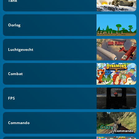
Tank
Oorlog
Luchtgevecht
Combat
FPS
Commando