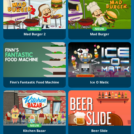
NIEUW
NIEUW
Mad Burger 2
Mad Burger
Finn's Fantastic Food Machine
Ice O Matic
NIEUW
Kitchen Bazar
Beer Slide