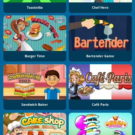
Toastellia
Chef Hero
Burger Time
Bartender Game
Sandwich Baker
Café Paris