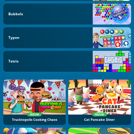
Bubbels
Typen
Tetris
NIEUW
NIEUW
Trucktopolis Cooking Chaos
Cat Pancake Diner