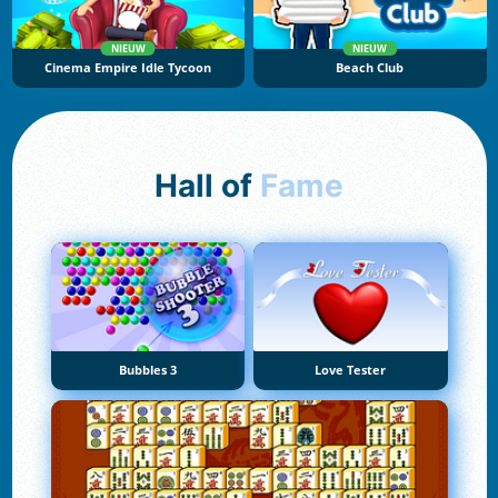
NIEUW
NIEUW
Cinema Empire Idle Tycoon
Beach Club
Hall of
Fame
Bubbles 3
Love Tester