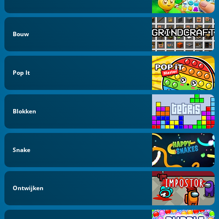
Bouw
Pop It
Blokken
Snake
Ontwijken