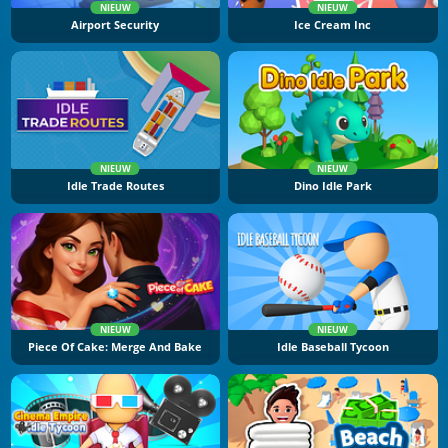
NIEUW
NIEUW
Airport Security
Ice Cream Inc
NIEUW
NIEUW
Idle Trade Routes
Dino Idle Park
NIEUW
NIEUW
Piece Of Cake: Merge And Bake
Idle Baseball Tycoon