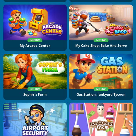
NIEUW
NIEUW
My Arcade Center
My Cake Shop: Bake And Serve
NIEUW
NIEUW
Sophie's Farm
Gas Station: Junkyard Tycoon