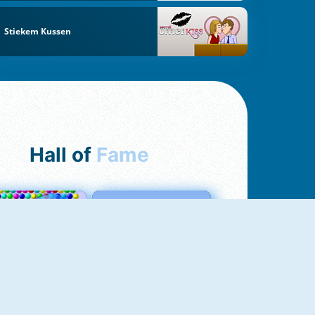
Stiekem Kussen
Hall of
Fame
Bubbles 3
Love Tester