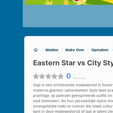
Meiden
Make Over
Opmaken
Eastern Star vs City St
0
0
Waardering:
Stap in een schitterende modewereld in Eastern 
moderne glamour samenkomen! Style twee prac
prachtige, op paleizen geïnspireerde outfits e
stad domineert. Als hun persoonlijke stylist m
onvergetelijke looks te creëren die zowel cultu
kant in deze modewedstrijd of laat je talent z