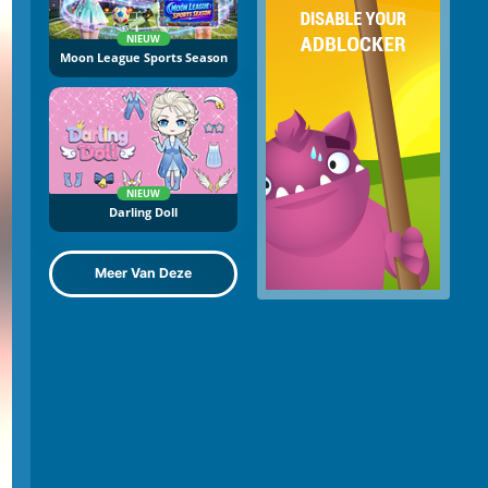
NIEUW
Moon League Sports Season
NIEUW
Darling Doll
Meer Van Deze