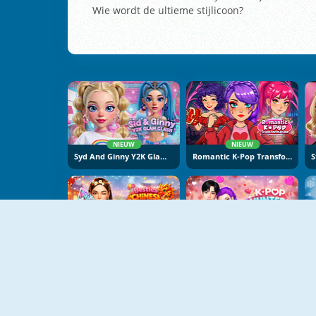
Wie wordt de ultieme stijlicoon?
NIEUW
NIEUW
Syd And Ginny Y2K Glam Clash
Romantic K-Pop Transformation
NIEUW
NIEUW
Besties Chinese New Year Celebration
K-Pop Hunters Valentine Style