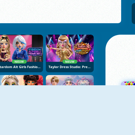
NIEUW
NIEUW
Stardom Alt Girls Fashion Duel
Taylor Dress Studio: Preppy And Wild West Glam
NIEUW
NIEUW
Hot And Cold Winter Style
K-Wedding Dream