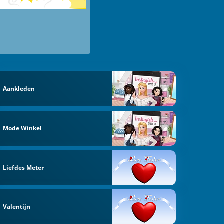
Aankleden
Mode Winkel
Liefdes Meter
Valentijn