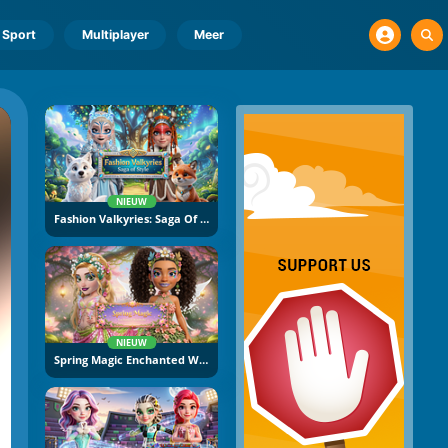
Sport
Multiplayer
Meer
NIEUW
Fashion Valkyries: Saga Of Style
NIEUW
Spring Magic Enchanted Wardrobe