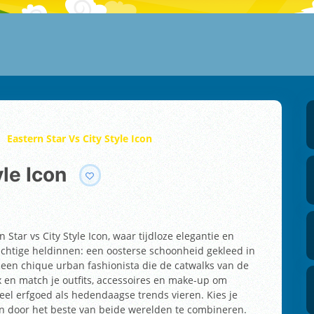
Eastern Star Vs City Style Icon
yle Icon
Star vs City Style Icon, waar tijdloze elegantie en
htige heldinnen: een oosterse schoonheid gekleed in
n een chique urban fashionista die de catwalks van de
ix en match je outfits, accessoires en make-up om
reel erfgoed als hedendaagse trends vieren. Kies je
ien door het beste van beide werelden te combineren.