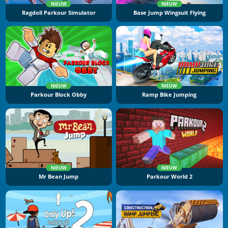
NIEUW
NIEUW
Ragdoll Parkour Simulator
Base Jump Wingsuit Flying
NIEUW
NIEUW
Parkour Block Obby
Ramp Bike Jumping
NIEUW
NIEUW
Mr Bean Jump
Parkour World 2