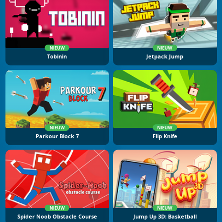
NIEUW
NIEUW
Tobinin
Jetpack Jump
NIEUW
NIEUW
Parkour Block 7
Flip Knife
NIEUW
NIEUW
Spider Noob Obstacle Course
Jump Up 3D: Basketball