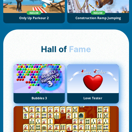
NIEUW
NIEUW
Only Up Parkour 2
Construction Ramp Jumping
Hall of
Fame
Bubbles 3
Love Tester