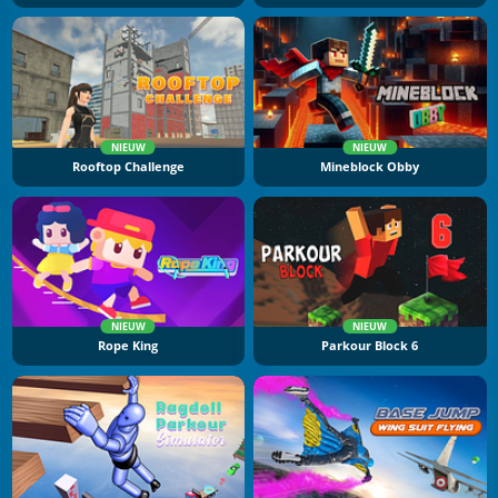
NIEUW
NIEUW
Rooftop Challenge
Mineblock Obby
NIEUW
NIEUW
Rope King
Parkour Block 6