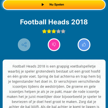
Nu Spelen
Football Heads 2018
Football Heads 2018 is een grappig voetbalspelletje
waarbij je speler grotendeels bestaat uit een groot hoofd
en één grote voet. Spring de bal achterna en trap hem bij
je tegenstander het doel in. Er verschijnen verschillende
icoontjes tijdens de wedstrijden. De groene en gele
icoontjes helpen je als je ze pakt, maar de rode icoontje
maken het je juist moeilijker door bijvoorbeeld je speler te
bevriezen of je doel heel groot te maken. Zorg dat je
achter de bal blijft. Als de bal achter je komt te liggen is