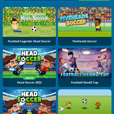
Football Legends: Head Soccer
Fiveheads Soccer
NIEUW
Head Soccer 2022
Football HeadZ Cup