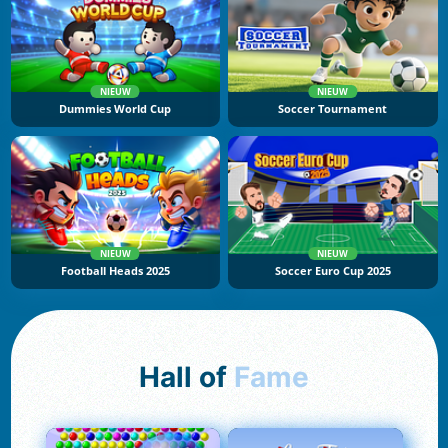
NIEUW
NIEUW
Dummies World Cup
Soccer Tournament
NIEUW
NIEUW
Football Heads 2025
Soccer Euro Cup 2025
Hall of
Fame