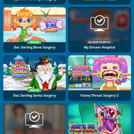
NIEUW
ALLEEN VOOR PC
Doc Darling Bone Surgery
My Dream Hospital
NIEUW
Doc Darling Santa Surgery
Funny Throat Surgery 2