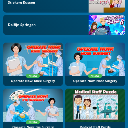
Stiekem Kussen
Dolfijn Springen
NIEUW
NIEUW
Operate Now: Knee Surgery
Operate Now: Nose Surgery
NIEUW
Operate Now: Eye Surgery
Medical Staff Puzzle