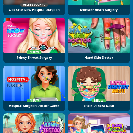
ALLEEN VOOR PC
Operate Now Hospital Surgeon
Monster Heart Surgery
NIEUW
Princy Throat Surgery
Hand Skin Doctor
NIEUW
NIEUW
Hospital Surgeon Doctor Game
Little Dentist Dash