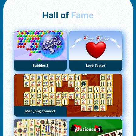
Hall of
Fame
Bubbles 3
Love Tester
Mah Jong Connect