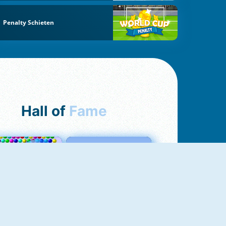
Penalty Schieten
Hall of
Fame
Bubbles 3
Love Tester