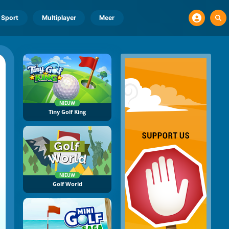
Sport
Multiplayer
Meer
NIEUW
Tiny Golf King
NIEUW
Golf World