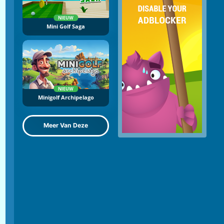
NIEUW
Mini Golf Saga
NIEUW
Minigolf Archipelago
Meer Van Deze