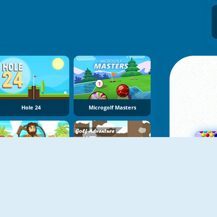
Hole 24
Microgolf Masters
Cave Golf
Golf Adventure