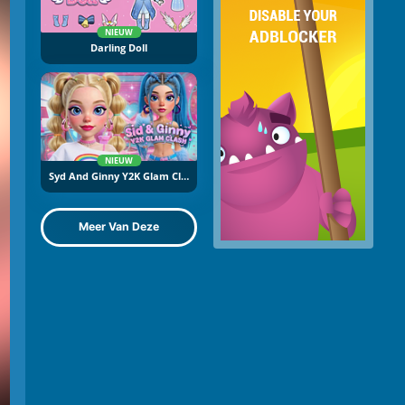
NIEUW
Darling Doll
NIEUW
Syd And Ginny Y2K Glam Clash
Meer Van Deze