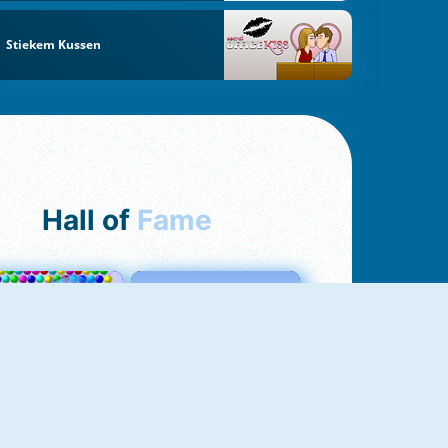
Stiekem Kussen
Hall of
Fame
Bubbles 3
Love Tester