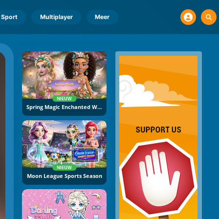
Sport
Multiplayer
Meer
NIEUW
Spring Magic Enchanted Wardrobe
NIEUW
Moon League Sports Season