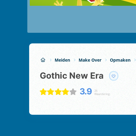
Meiden
Make Over
Opmaken
Gothic New Era
3.9
26
Waardering: