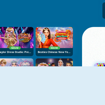
NIEUW
NIEUW
Taylor Dress Studio: Preppy And Wild West Glam
Besties Chinese New Year Celebration
NIEUW
NIEUW
K-Wedding Dream
Fashionista Christmas Eve Party