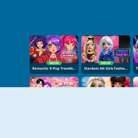
NIEUW
NIEUW
Romantic K-Pop Transformation
Stardom Alt Girls Fashion Duel
NIEUW
NIEUW
K-Pop Hunters Valentine Style
Hot And Cold Winter Style