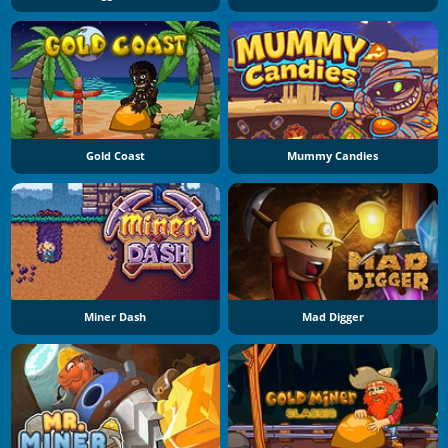
Gold Coast
Mummy Candies
Miner Dash
Mad Digger