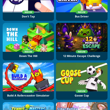
NIEUW
NIEUW
Don't Tap
Bus Driver
NIEUW
NIEUW
Down The Hill
12 Minute Escape Challenge
NIEUW
NIEUW
Build A Rollercoaster Simulator
Goose Cup