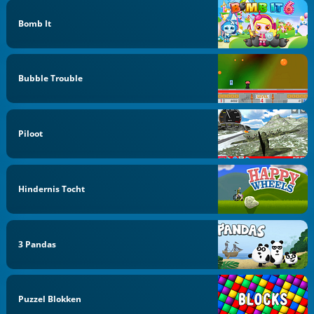
Bomb It
Bubble Trouble
Piloot
Hindernis Tocht
3 Pandas
Puzzel Blokken