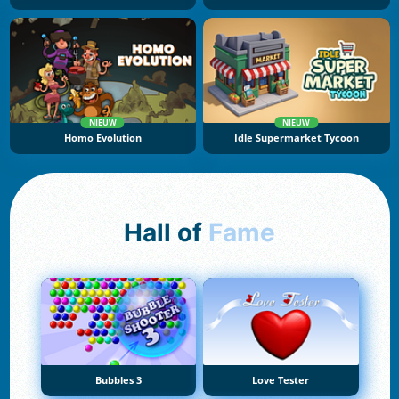
NIEUW
NIEUW
Homo Evolution
Idle Supermarket Tycoon
Hall of
Fame
Bubbles 3
Love Tester