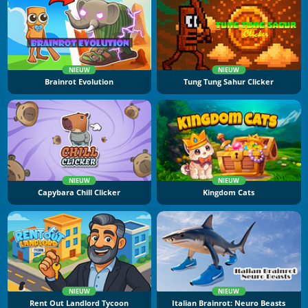
NIEUW
NIEUW
Brainrot Evolution
Tung Tung Sahur Clicker
NIEUW
NIEUW
Capybara Chill Clicker
Kingdom Cats
NIEUW
NIEUW
Rent Out Landlord Tycoon
Italian Brainrot: Neuro Beasts