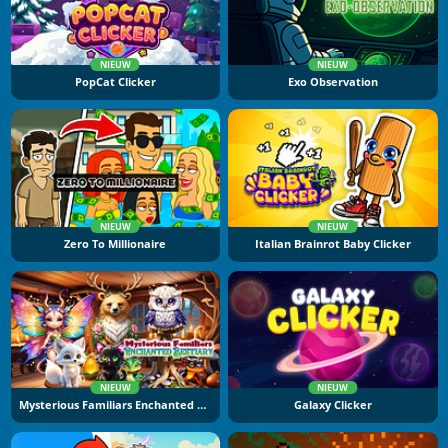
NIEUW
NIEUW
PopCat Clicker
Exo Observation
NIEUW
NIEUW
Zero To Millionaire
Italian Brainrot Baby Clicker
NIEUW
NIEUW
Mysterious Familiars Enchanted Bestiary
Galaxy Clicker