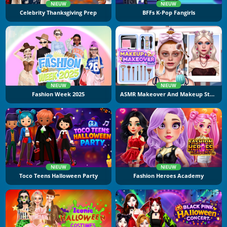
NIEUW
NIEUW
Celebrity Thanksgiving Prep
BFFs K-Pop Fangirls
NIEUW
NIEUW
Fashion Week 2025
ASMR Makeover And Makeup Studio
NIEUW
NIEUW
Toco Teens Halloween Party
Fashion Heroes Academy