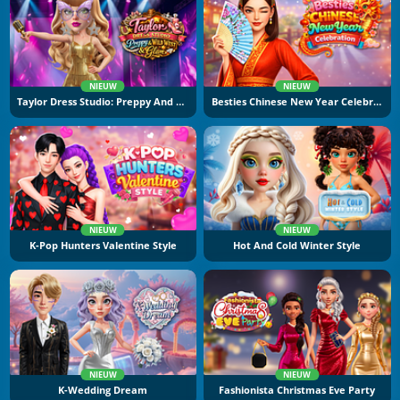
NIEUW
NIEUW
Taylor Dress Studio: Preppy And Wild West Glam
Besties Chinese New Year Celebration
NIEUW
NIEUW
K-Pop Hunters Valentine Style
Hot And Cold Winter Style
NIEUW
NIEUW
K-Wedding Dream
Fashionista Christmas Eve Party