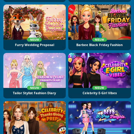
NIEUW
NIEUW
Furry Wedding Proposal
Barbee Black Friday Fashion
NIEUW
NIEUW
Tailor Stylist Fashion Diary
Celebrity E-Girl Vibes