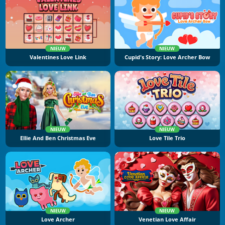
NIEUW
NIEUW
Valentines Love Link
Cupid's Story: Love Archer Bow
NIEUW
NIEUW
Ellie And Ben Christmas Eve
Love Tile Trio
NIEUW
NIEUW
Love Archer
Venetian Love Affair