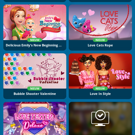
NIEUW
NIEUW
Delicious Emily's New Beginning Valentine's Edition
Love Cats Rope
NIEUW
NIEUW
Bubble Shooter Valentine
Love In Style