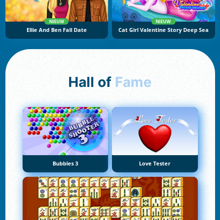
NIEUW
NIEUW
Ellie And Ben Fall Date
Cat Girl Valentine Story Deep Sea
Hall of
Fame
Bubbles 3
Love Tester