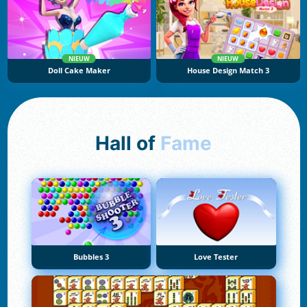
NIEUW
NIEUW
Doll Cake Maker
House Design Match 3
Hall of
Fame
Bubbles 3
Love Tester