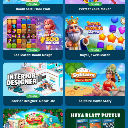
NIEUW
NIEUW
Room Sort: Floor Plan
Perfect Cake Maker
NIEUW
NIEUW
Soo Match: Room Design
Royal Jewels Match
NIEUW
Interior Designer: Decor Life
Solitaire Home Story