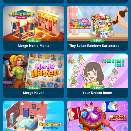
NIEUW
NIEUW
Merge Home Mania
Tiny Baker Rainbow Buttercream Cake
NIEUW
NIEUW
Merge Haven
Your Dream Room