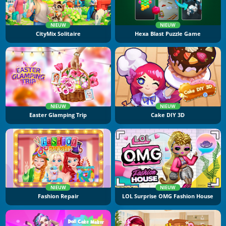
NIEUW
NIEUW
CityMix Solitaire
Hexa Blast Puzzle Game
NIEUW
NIEUW
Easter Glamping Trip
Cake DIY 3D
NIEUW
NIEUW
Fashion Repair
LOL Surprise OMG Fashion House