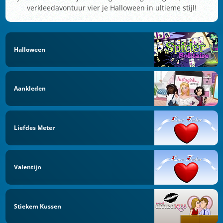
verkleedavontuur vier je Halloween in ultieme stijl!
Halloween
Aankleden
Liefdes Meter
Valentijn
Stiekem Kussen