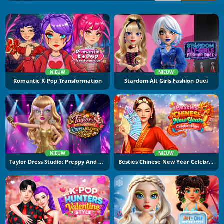
NIEUW
NIEUW
Romantic K-Pop Transformation
Stardom Alt Girls Fashion Duel
NIEUW
NIEUW
Taylor Dress Studio: Preppy And Wild West Glam
Besties Chinese New Year Celebration