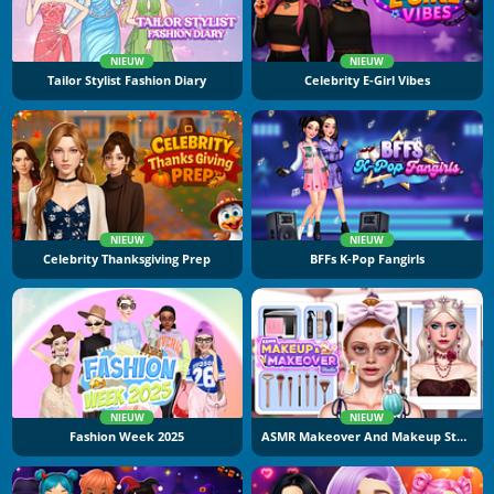
NIEUW
NIEUW
Tailor Stylist Fashion Diary
Celebrity E-Girl Vibes
NIEUW
NIEUW
Celebrity Thanksgiving Prep
BFFs K-Pop Fangirls
NIEUW
NIEUW
Fashion Week 2025
ASMR Makeover And Makeup Studio