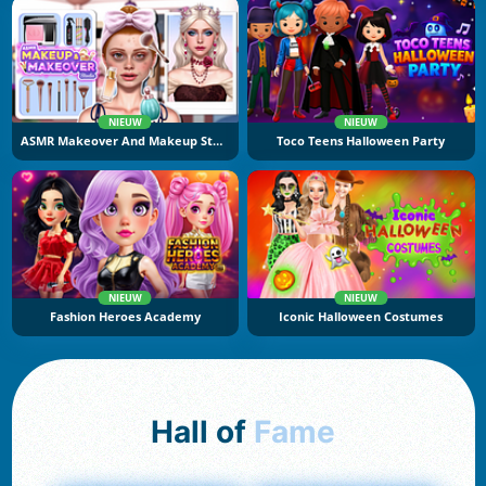
NIEUW
NIEUW
ASMR Makeover And Makeup Studio
Toco Teens Halloween Party
NIEUW
NIEUW
Fashion Heroes Academy
Iconic Halloween Costumes
Hall of
Fame