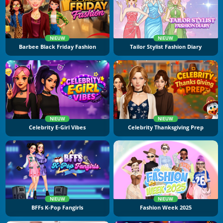
NIEUW
NIEUW
Barbee Black Friday Fashion
Tailor Stylist Fashion Diary
NIEUW
NIEUW
Celebrity E-Girl Vibes
Celebrity Thanksgiving Prep
NIEUW
NIEUW
BFFs K-Pop Fangirls
Fashion Week 2025