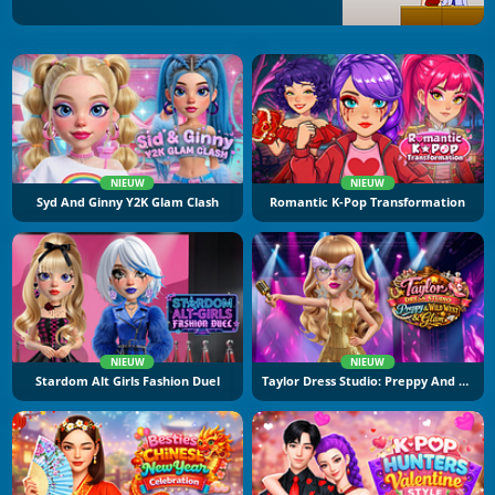
NIEUW
NIEUW
Syd And Ginny Y2K Glam Clash
Romantic K-Pop Transformation
NIEUW
NIEUW
Stardom Alt Girls Fashion Duel
Taylor Dress Studio: Preppy And Wild West Glam