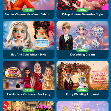
NIEUW
NIEUW
Besties Chinese New Year Celebration
K-Pop Hunters Valentine Style
NIEUW
NIEUW
Hot And Cold Winter Style
K-Wedding Dream
NIEUW
NIEUW
Fashionista Christmas Eve Party
Furry Wedding Proposal