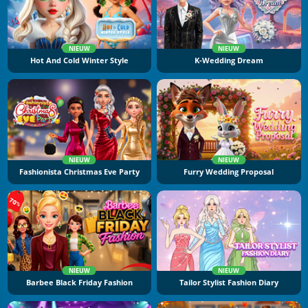
NIEUW
NIEUW
Hot And Cold Winter Style
K-Wedding Dream
NIEUW
NIEUW
Fashionista Christmas Eve Party
Furry Wedding Proposal
NIEUW
NIEUW
Barbee Black Friday Fashion
Tailor Stylist Fashion Diary