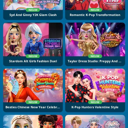
NIEUW
NIEUW
Syd And Ginny Y2K Glam Clash
Romantic K-Pop Transformation
NIEUW
NIEUW
Stardom Alt Girls Fashion Duel
Taylor Dress Studio: Preppy And Wild West Glam
NIEUW
NIEUW
Besties Chinese New Year Celebration
K-Pop Hunters Valentine Style