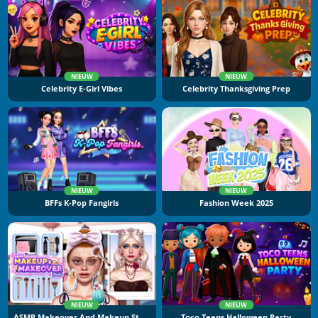
NIEUW
NIEUW
Celebrity E-Girl Vibes
Celebrity Thanksgiving Prep
NIEUW
NIEUW
BFFs K-Pop Fangirls
Fashion Week 2025
NIEUW
NIEUW
ASMR Makeover And Makeup Studio
Toco Teens Halloween Party