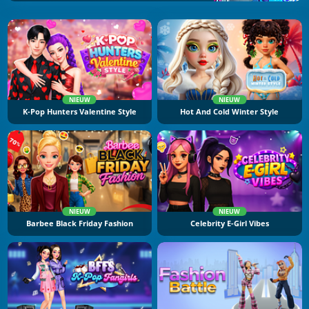
NIEUW
NIEUW
K-Pop Hunters Valentine Style
Hot And Cold Winter Style
NIEUW
NIEUW
Barbee Black Friday Fashion
Celebrity E-Girl Vibes