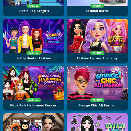
NIEUW
NIEUW
BFFs K-Pop Fangirls
Fashion Battle
NIEUW
NIEUW
K-Pop Hunter Fashion
Fashion Heroes Academy
NIEUW
NIEUW
Black Pink Halloween Concert
Grunge Chic Alt Fashion