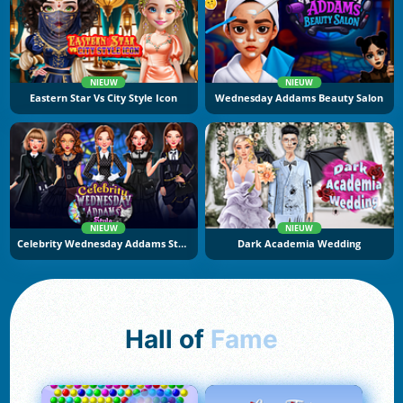
NIEUW
NIEUW
Eastern Star Vs City Style Icon
Wednesday Addams Beauty Salon
NIEUW
NIEUW
Celebrity Wednesday Addams Style
Dark Academia Wedding
Hall of
Fame