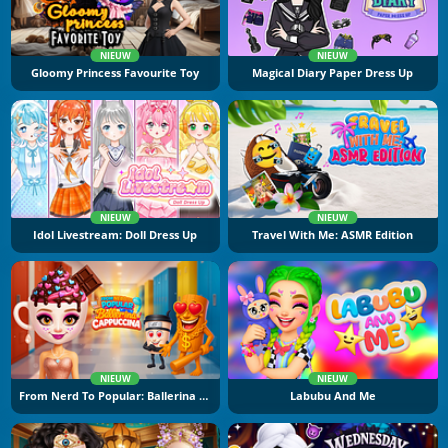
NIEUW
NIEUW
Gloomy Princess Favourite Toy
Magical Diary Paper Dress Up
NIEUW
NIEUW
Idol Livestream: Doll Dress Up
Travel With Me: ASMR Edition
NIEUW
NIEUW
From Nerd To Popular: Ballerina Cuppuccina
Labubu And Me