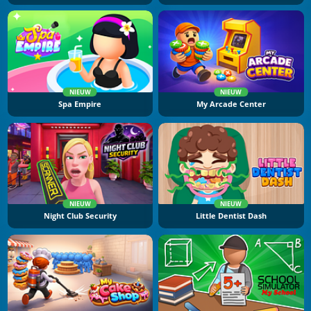
NIEUW
NIEUW
Spa Empire
My Arcade Center
NIEUW
NIEUW
Night Club Security
Little Dentist Dash