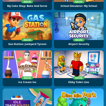
NIEUW
NIEUW
My Cake Shop: Bake And Serve
School Simulator: My School
NIEUW
NIEUW
Gas Station: Junkyard Tycoon
Airport Security
NIEUW
NIEUW
Ice Cream Inc
Obby Toilet Line