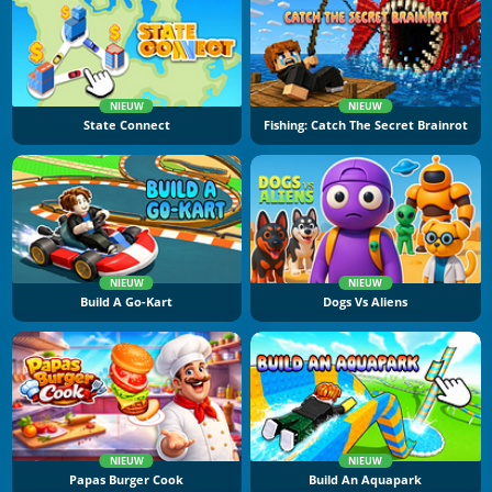
NIEUW
NIEUW
State Connect
Fishing: Catch The Secret Brainrot
NIEUW
NIEUW
Build A Go-Kart
Dogs Vs Aliens
NIEUW
NIEUW
Papas Burger Cook
Build An Aquapark