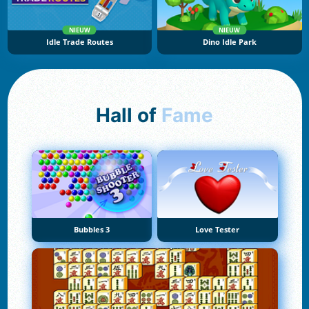
NIEUW
NIEUW
Idle Trade Routes
Dino Idle Park
Hall of
Fame
Bubbles 3
Love Tester