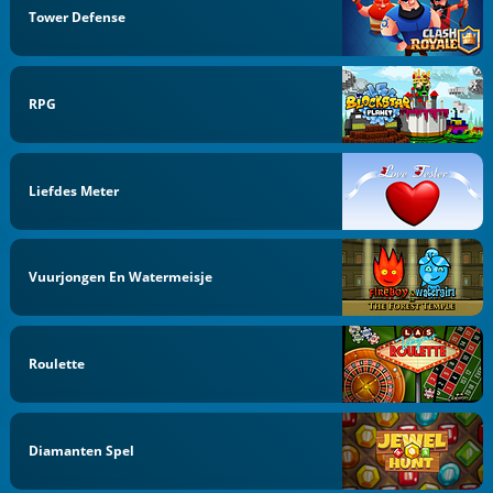
Tower Defense
RPG
Liefdes Meter
Vuurjongen En Watermeisje
Roulette
Diamanten Spel