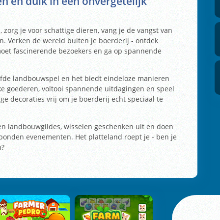
n en duik in een onvergetelijk
, zorg je voor schattige dieren, vang je de vangst van
n. Verken de wereld buiten je boerderij - ontdek
tmoet fascinerende bezoekers en ga op spannende
liefde landbouwspel en het biedt eindeloze manieren
ke goederen, voltooi spannende uitdagingen en speel
ge decoraties vrij om je boerderij echt speciaal te
n landbouwgildes, wisselen geschenken uit en doen
nden evenementen. Het platteland roept je - ben je
n?