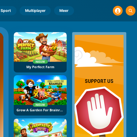
Sport
Multiplayer
Meer
NIEUW
My Perfect Farm
NIEUW
Grow A Garden For Brainrots