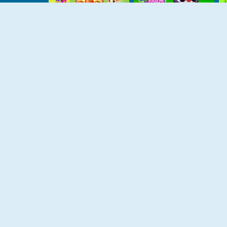
NIEUW
NIEUW
Farm Match Seasons 3
Bunny's Farm
NIEUW
NIEUW
My Little Farm
My Farm Empire
NIEUW
NIEUW
Farm Match Seasons 2
Idle Farm: Harvest Empire
NIEUW
NIEUW