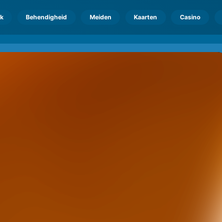
k
Behendigheid
Meiden
Kaarten
Casino