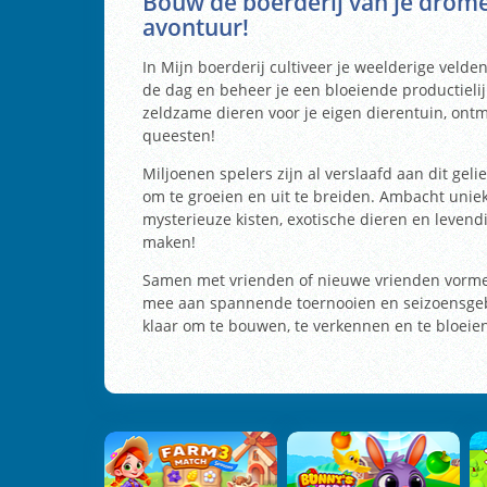
Bouw de boerderij van je drome
avontuur!
In Mijn boerderij cultiveer je weelderige velden
de dag en beheer je een bloeiende productielij
zeldzame dieren voor je eigen dierentuin, on
queesten!
Miljoenen spelers zijn al verslaafd aan dit ge
om te groeien en uit te breiden. Ambacht unie
mysterieuze kisten, exotische dieren en levendi
maken!
Samen met vrienden of nieuwe vrienden vorme
mee aan spannende toernooien en seizoensgebo
klaar om te bouwen, te verkennen en te bloeie