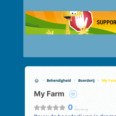
Behendigheid
Boerderij
My Far
My Farm
0
0
Waardering: