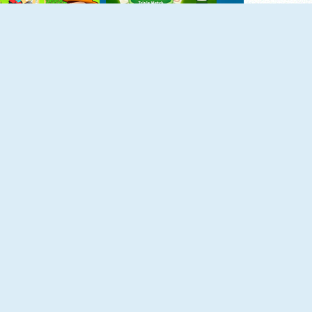
NIEUW
NIEUW
Farmer Pedro
Farm Triple Match
NIEUW
NIEUW
Banana Farm
Golden Frontier
NIEUW
NIEUW
Farming Life
Merge Harvest
M
NIEUW
NIEUW