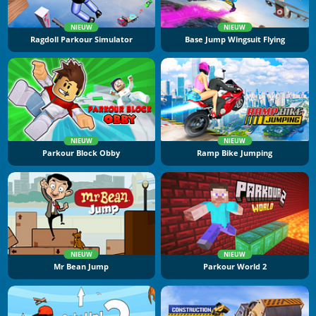
NIEUW
NIEUW
Ragdoll Parkour Simulator
Base Jump Wingsuit Flying
NIEUW
NIEUW
Parkour Block Obby
Ramp Bike Jumping
NIEUW
NIEUW
Mr Bean Jump
Parkour World 2