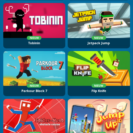
NIEUW
NIEUW
Tobinin
Jetpack Jump
NIEUW
NIEUW
Parkour Block 7
Flip Knife