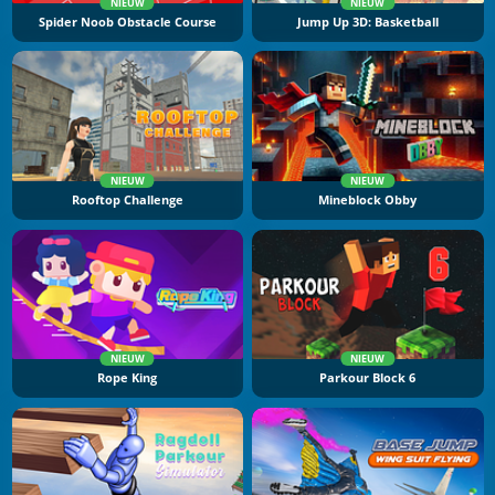
NIEUW
NIEUW
Spider Noob Obstacle Course
Jump Up 3D: Basketball
NIEUW
NIEUW
Rooftop Challenge
Mineblock Obby
NIEUW
NIEUW
Rope King
Parkour Block 6