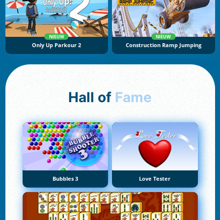
NIEUW
NIEUW
Only Up Parkour 2
Construction Ramp Jumping
Hall of
Fame
Bubbles 3
Love Tester