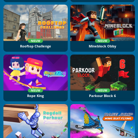
NIEUW
NIEUW
Rooftop Challenge
Mineblock Obby
NIEUW
NIEUW
Rope King
Parkour Block 6