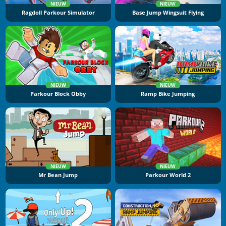
NIEUW
NIEUW
Ragdoll Parkour Simulator
Base Jump Wingsuit Flying
NIEUW
NIEUW
Parkour Block Obby
Ramp Bike Jumping
NIEUW
NIEUW
Mr Bean Jump
Parkour World 2