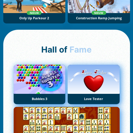
NIEUW
NIEUW
Only Up Parkour 2
Construction Ramp Jumping
Hall of
Fame
Bubbles 3
Love Tester