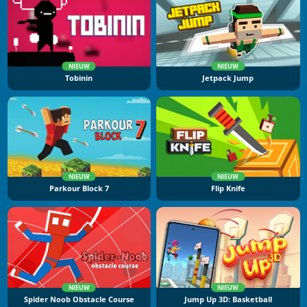
NIEUW
NIEUW
Tobinin
Jetpack Jump
NIEUW
NIEUW
Parkour Block 7
Flip Knife
NIEUW
NIEUW
Spider Noob Obstacle Course
Jump Up 3D: Basketball