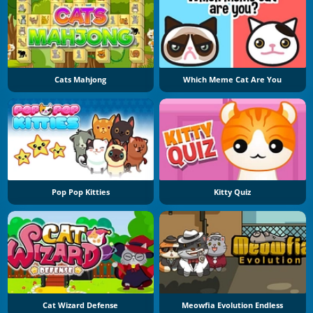
Cats Mahjong
Which Meme Cat Are You
Pop Pop Kitties
Kitty Quiz
Cat Wizard Defense
Meowfia Evolution Endless