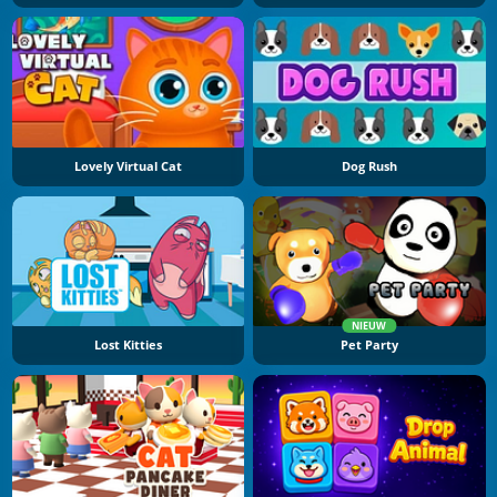
Lovely Virtual Cat
Dog Rush
NIEUW
Lost Kitties
Pet Party