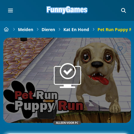
Meiden
Dieren
Kat En Hond
Pet Run Puppy R
ALLEEN VOOR PC