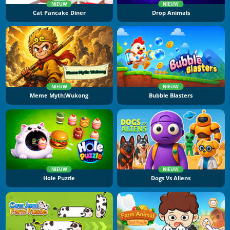
NIEUW
NIEUW
Cat Pancake Diner
Drop Animals
NIEUW
NIEUW
Meme Myth:Wukong
Bubble Blasters
NIEUW
NIEUW
Hole Puzzle
Dogs Vs Aliens