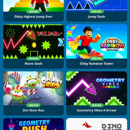
NIEUW
NIEUW
Obby Highest Jump Ever
Jump Dash
NIEUW
NIEUW
Wave Dash
Obby Rainbow Tower
NIEUW
NIEUW
Om Nom Run
Geometry Vibes X Arrow