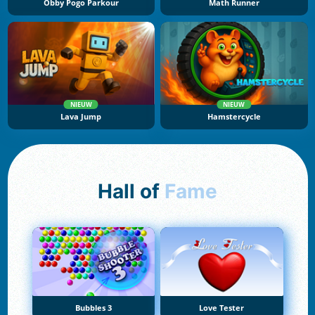
Obby Pogo Parkour
Math Runner
NIEUW
NIEUW
Lava Jump
Hamstercycle
Hall of
Fame
Bubbles 3
Love Tester