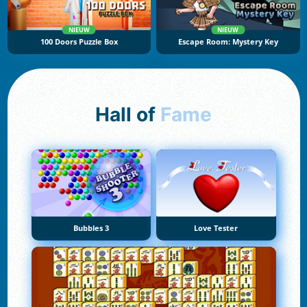
NIEUW
NIEUW
100 Doors Puzzle Box
Escape Room: Mystery Key
Hall of
Fame
Bubbles 3
Love Tester