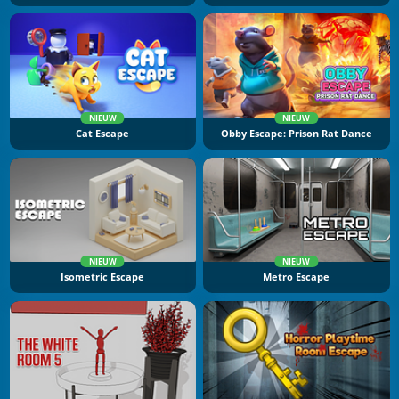
NIEUW
NIEUW
Cat Escape
Obby Escape: Prison Rat Dance
NIEUW
NIEUW
Isometric Escape
Metro Escape