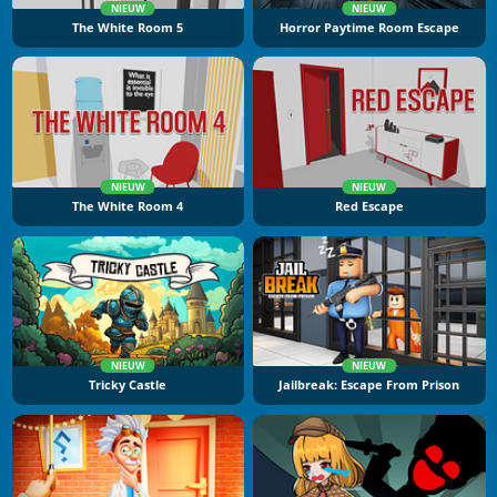
NIEUW
NIEUW
The White Room 5
Horror Paytime Room Escape
NIEUW
NIEUW
The White Room 4
Red Escape
NIEUW
NIEUW
Tricky Castle
Jailbreak: Escape From Prison