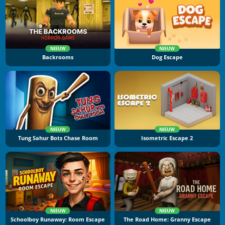
NIEUW
NIEUW
Backrooms
Dog Escape
NIEUW
NIEUW
Tung Sahur Bots Chase Room
Isometric Escape 2
NIEUW
NIEUW
Schoolboy Runaway: Room Escape
The Road Home: Granny Escape