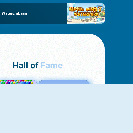
Waterglijbaan
Hall of
Fame
Bubbles 3
Love Tester