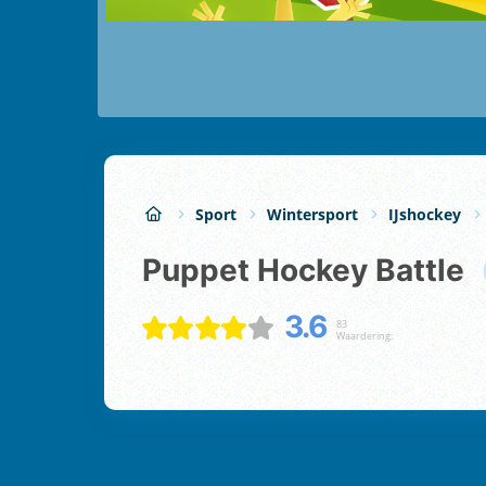
Sport
Wintersport
IJshockey
Puppet Hockey Battle
3.6
83
Waardering: