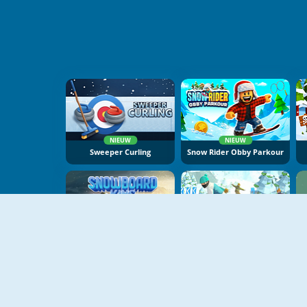
NIEUW
NIEUW
Sweeper Curling
Snow Rider Obby Parkour
NIEUW
NIEUW
Snowboard King 2024
Snowboard Master